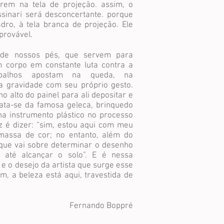
em na tela de projeção. assim, o
ssinari será desconcertante. porque
dro, à tela branca de projeção. Ele
provável.
o de nossos pés, que servem para
 corpo em constante luta contra a
rabalhos apostam na queda, na
da gravidade com seu próprio gesto.
no alto do painel para ali depositar e
rata-se da famosa geleca, brinquedo
rna instrumento plástico no processo
az é dizer: “sim, estou aqui com meu
massa de cor; no entanto, além do
que vai sobre determinar o desenho
 até alcançar o solo”. E é nessa
e o desejo da artista que surge esse
m, a beleza está aqui, travestida de
Fernando Boppré