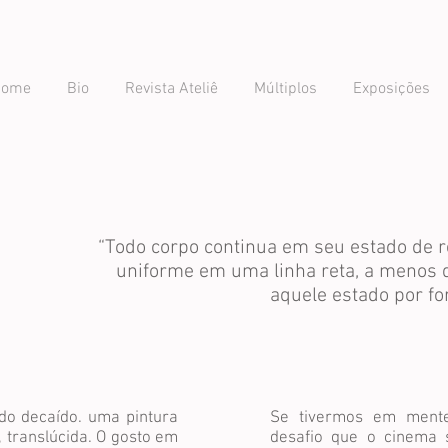
Home
Bio
Revista Ateliê
Múltiplos
Exposições
“Todo corpo continua em seu estado de
uniforme em uma linha reta, a menos 
aquele estado por fo
do decaído. uma pintura
Se tivermos em ment
, translúcida. O gosto em
desafio que o cinema 