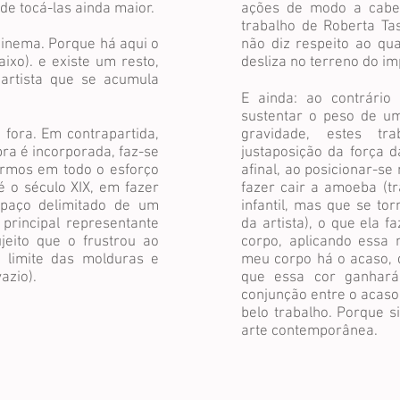
 de tocá-las ainda maior.
ações de modo a caber
trabalho de Roberta Ta
inema. Porque há aqui o
não diz respeito ao qua
aixo). e existe um resto,
desliza no terreno do im
artista que se acumula
E ainda: ao contrári
sustentar o peso de um
 fora. Em contrapartida,
gravidade, estes t
bra é incorporada, faz-se
justaposição da força 
armos em todo o esforço
afinal, ao posicionar-se 
é o século XIX, em fazer
fazer cair a amoeba (t
spaço delimitado de um
infantil, mas que se to
principal representante
da artista), o que ela f
jeito que o frustrou ao
corpo, aplicando essa 
 limite das molduras e
meu corpo há o acaso, 
azio).
que essa cor ganhará
conjunção entre o acaso 
belo trabalho. Porque si
arte contemporânea.