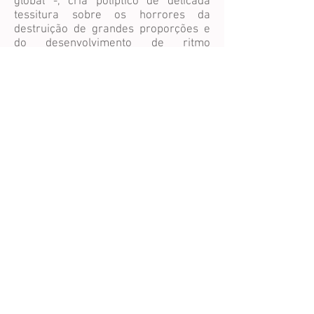
global -, cria políptico de delicada
tessitura sobre os horrores da
destruição de grandes proporções e
do desenvolvimento de ritmo
desenfreado (destinado a uma
congestão próxima). São gritantes os
prejuízos para meio ambiente,
urbanismo e outros fatores mais
‘civilizatórios’ que a potência se
recusa a refletir e mudar. Assim, a
poluição domina a paisagem, índice de
frágil materialidade para registro,
mas sentido, literalmente, na pele da
população.
A chave ecológica não é a
predominante na obra de Renata de
Bonis, mas fenômenos naturais,
meteorológicos e de natureza
próxima são perceptíveis na
produção. O silencioso trabalho
Puddle foi colocado ao centro do
espaço expositivo e desenha-se, em