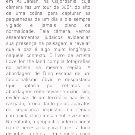
em Al Janiah, na Cisjordânia, cuja
câmera faz um tour de 360°, do alto
de uma colina, para capturar as
pequenezas de um dia a dia sempre
vigiado e jamais pleno de
normalidade. Pela câmera, vemos
assentamentos judaicos evidenciar
sua presença na paisagem e revelar
que a paz é algo muito longínquo
naquele contexto. O livro de artista
Love for the land compila fotografias
do artista na mesma região. A
abordagem de Ding escapa de um
fotojornalismo óbvio e desgastado
(que optaria por retratos e
abordagens reiterativas) e exibe, sim,
evidências de um território não livre,
rasgado, ferido, tanto pelos aparatos
de segurança impostos na região
como pela clara tensão entre vizinhos.
No entanto, a geopolítica internacional
não é necessária para trazer à tona
disputas latentes. Um simples copo