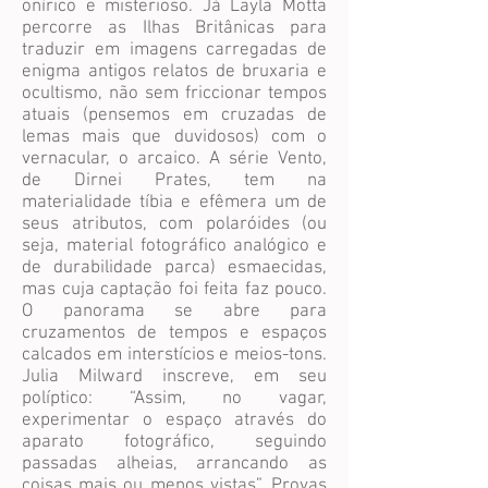
onírico e misterioso. Já Layla Motta
percorre as Ilhas Britânicas para
traduzir em imagens carregadas de
enigma antigos relatos de bruxaria e
ocultismo, não sem friccionar tempos
atuais (pensemos em cruzadas de
lemas mais que duvidosos) com o
vernacular, o arcaico. A série Vento,
de Dirnei Prates, tem na
materialidade tíbia e efêmera um de
seus atributos, com polaróides (ou
seja, material fotográfico analógico e
de durabilidade parca) esmaecidas,
mas cuja captação foi feita faz pouco.
O panorama se abre para
cruzamentos de tempos e espaços
calcados em interstícios e meios-tons.
Julia Milward inscreve, em seu
políptico: “Assim, no vagar,
experimentar o espaço através do
aparato fotográfico, seguindo
passadas alheias, arrancando as
coisas mais ou menos vistas”. Provas